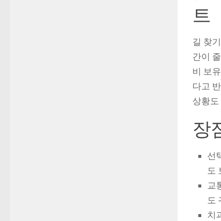
트
길 찾기
간이 줄
비 보유
다고 반
상황도 
장점
선
도 
교
도 
치