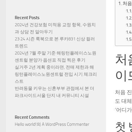
처음
Recent Posts
2024년 건강보험 미적용 교정 항목, 수원치
과 상담 전 알아두기
23·24 시즌 룩북으로 본 루카831 신상 컬러
트렌드
2024년 7월 주말 기준 해링턴플레이스노원
처
센트럴 분양가·옵션표 직접 찍은 후기
실거주 2년 계획 중이라면, 전매 제한과 해
이
링턴플레이스노원센트럴 전입 시기 체크리
스트
반려동물 키우는 신혼부부 관점에서 본 더
처음 
파크사이드서울 단지 내 커뮤니티 시설
도 대체
‘어디가
Recent Comments
첫
Hello world!
의
A WordPress Commenter