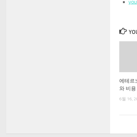
yo
YOU
에테르
와 비용
6월 16, 2