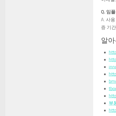
Q. 임
A. 사
증 기간
알아
htt
htt
in
htt
bm
tb
htt
부
http