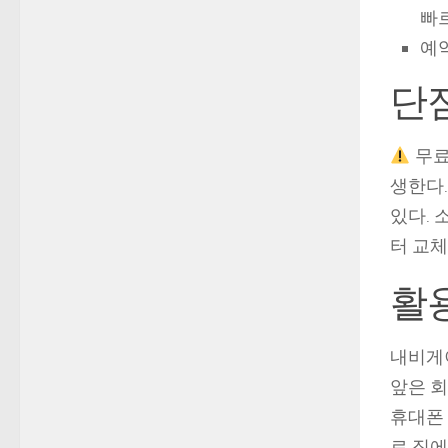
빠
예
단점
무료
생한다.
있다.
터 교체
활용
내비게이
앞은 회
휴대폰 
로 집에