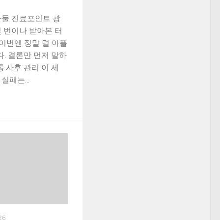
아둘 진료포인트 광
 번이나 받아본 터
‘이번엔 정말 덜 아플
다. 결론만 먼저 말하
통·사후 관리 이 세
패는...
26