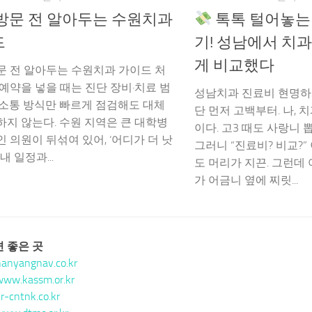
방문 전 알아두는 수원치과
톡톡 털어놓는 
드
기! 성남에서 치과
게 비교했다
문 전 알아두는 수원치과 가이드 처
 예약을 넣을 때는 진단 장비·치료 범
성남치과 진료비 현명하게
 소통 방식만 빠르게 점검해도 대체
단 먼저 고백부터. 나,
하지 않는다. 수원 지역은 큰 대학병
이다. 고3 때도 사랑니
인 의원이 뒤섞여 있어, ‘어디가 더 낫
그러니 “진료비? 비교?
내 일정과...
도 머리가 지끈. 그런데
가 어금니 옆에 찌릿...
 좋은 곳
hanyangnav.co.kr
www.kassm.or.kr
kr-cntnk.co.kr