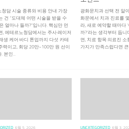
청담 시술 종류와 비용 안내 가장
광화문치과 선택 전 알
는 건 “도대체 어떤 시술을 받을 수
화문에서 치과 진료를 몇
돈은 얼마나 들까?”입니다. 핵심만 먼
라, 새로 예약할 때마다 
면, 에테르노청담에서는 주사·레이저
까?’라는 생각부터 듭니
·재생 케어·바디 톤업까지 다섯 카테
면, 치료 항목·의료진 소
력이고, 회당 20만~100만 원 선이
가지가 만족스럽다면 큰 실
 본인...
ORIZED
6월 5, 2026
UNCATEGORIZED
6월 3, 20