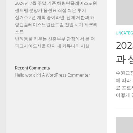
2024년 7월 주말 기준 해링턴플레이스노원
센트럴 분양가·옵션표 직접 찍은 후기
실거주 2년 계획 중이라면, 전매 제한과 해
링턴플레이스노원센트럴 전입 시기 체크리
스트
UNCATEG
반려동물 키우는 신혼부부 관점에서 본 더
20
파크사이드서울 단지 내 커뮤니티 시설
과 
Recent Comments
수원교정
Hello world!
의
A WordPress Commenter
에 따라
료 프로
어떻게 골