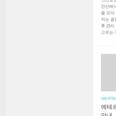
안산에서
을 모아
저는 결
후 관리
고르는 것
UNCATEG
에테르
안내