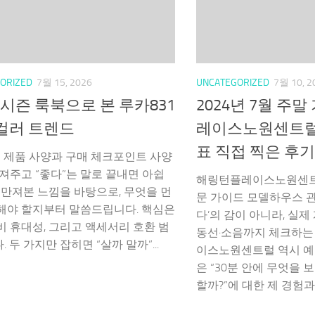
ORIZED
7월 15, 2026
UNCATEGORIZED
7월 10, 2
24 시즌 룩북으로 본 루카831
2024년 7월 주
컬러 트렌드
레이스노원센트럴
표 직접 찍은 후기
1 제품 사양과 구매 체크포인트 사양
던져주고 “좋다”는 말로 끝내면 아쉽
해링턴플레이스노원센트
접 만져본 느낌을 바탕으로, 무엇을 먼
문 가이드 모델하우스 관람
해야 할지부터 말씀드립니다. 핵심은
다’의 감이 아니라, 실제
비 휴대성, 그리고 액세서리 호환 범
동선·소음까지 체크하는
 두 가지만 잡히면 “살까 말까”...
이스노원센트럴 역시 예외
은 “30분 안에 무엇을 
할까?”에 대한 제 경험과 