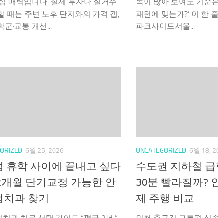
핵심 매력입니다. 실제 투자나 실거주
목이 많아 보여도 기준은
할 때는 주변 노후 단지와의 가격 갭,
패턴에 맞는가?’ 이 한 
군·교통 개선...
파크사이드서울...
ORIZED
6월 25, 2026
UNCATEGORIZED
6월 18, 2
 휴학 사이에 끝내고 싶다
수도권 지하철 급
12개월 단기교정 가능한 안
30분 빨라질까? 
정치과 찾기
제 주행 비교
치과 치료 선택 가이드 “평균 2년.”
인천 출근길 교통편 실