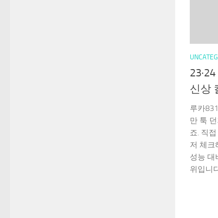
UNCATEG
23·
신상 
루카83
만 툭 
죠. 직
저 체크
성능 대
위입니다.