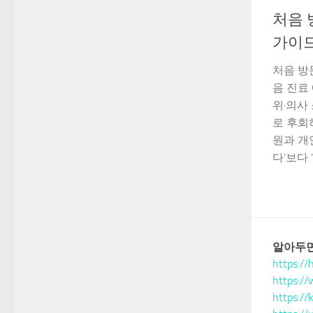
처음 
가이
처음 방
음 진료
위·의사
로 후회
원과 개
다’보다 ‘
알아두면
https://
https://
https://