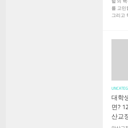
럴’의 
를 고민
그리고 학
UNCATEG
대학생
면? 
산교
안산교정