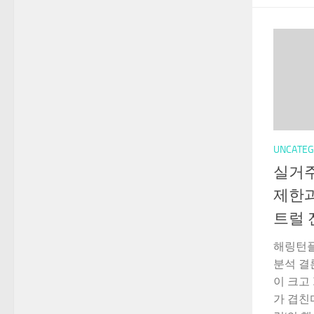
UNCATEG
실거주
제한
트럴 
해링턴
분석 결
이 크고
가 겹친